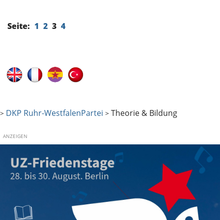
Seite:
1
2
3
4
DKP Ruhr-Westfalen
Partei
Theorie & Bildung
>
>
ANZEIGEN