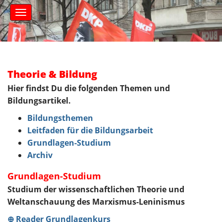
S
M
k
a
i
i
n
p
m
t
e
o
n
c
Theorie & Bildung
u
o
Hier findst Du die folgenden Themen und
n
Bildungsartikel.
t
e
Bildungsthemen
n
Leitfaden für die Bildungsarbeit
t
Grundlagen-Studium
Archiv
Grundlagen-Studium
Studium der wissenschaftlichen Theorie und
Weltanschauung des Marxismus-Leninismus
⊕ Reader Grundlagenkurs