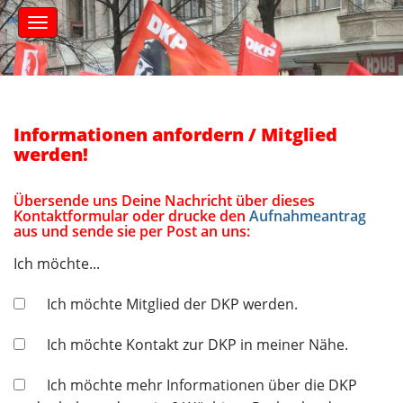
S
M
k
a
i
i
n
p
m
t
e
o
n
c
Informationen anfordern / Mitglied
u
o
werden!
n
t
Übersende uns Deine Nachricht über dieses
e
Kontaktformular oder drucke den
Aufnahmeantrag
n
aus und sende sie per Post an uns:
t
Ich möchte...
Ich möchte Mitglied der DKP werden.
Ich möchte Kontakt zur DKP in meiner Nähe.
Ich möchte mehr Informationen über die DKP