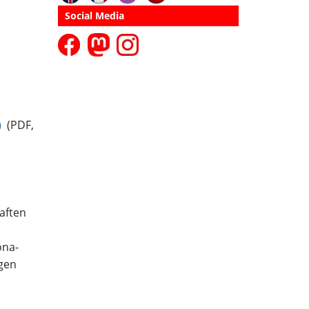
Social Media
)
(PDF,
haften
ona-
ngen