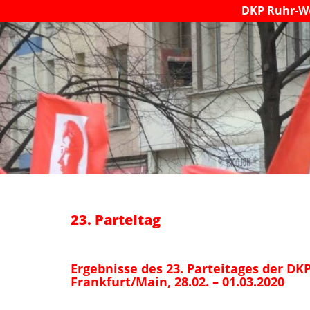
DKP Ruhr-W
23. Parteitag
Ergebnisse des 23. Parteitages der DK
Frankfurt/Main, 28.02. – 01.03.2020