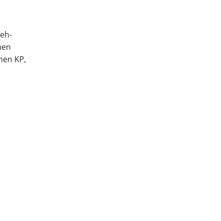
deh-
hen
hen KP,