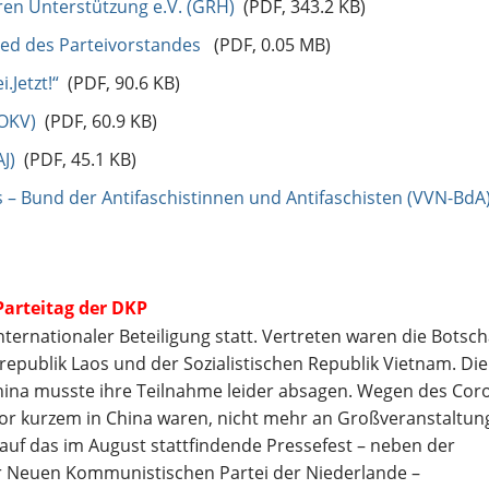
ren Unterstützung e.V. (GRH)
(PDF, 343.2 KB)
lied des Parteivorstandes
(PDF, 0.05 MB)
.Jetzt!“
(PDF, 90.6 KB)
OKV)
(PDF, 60.9 KB)
J)
(PDF, 45.1 KB)
 – Bund der Antifaschistinnen und Antifaschisten (VVN-BdA
Parteitag der DKP
nternationaler Beteiligung statt. Vertreten waren die Botsc
epublik Laos und der Sozialistischen Republik Vietnam. Die
China musste ihre Teilnahme leider absagen. Wegen des Cor
 vor kurzem in China waren, nicht mehr an Großveranstaltu
k auf das im August stattfindende Pressefest – neben der
 Neuen Kommunistischen Partei der Niederlande –